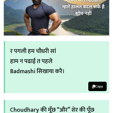
र पगली हम चौधरी सां
हाम न पढाई त पहले
Badmashi सिखाया करै।
Copy
Choudhary की मूँछ “और” शेर की पूँछ